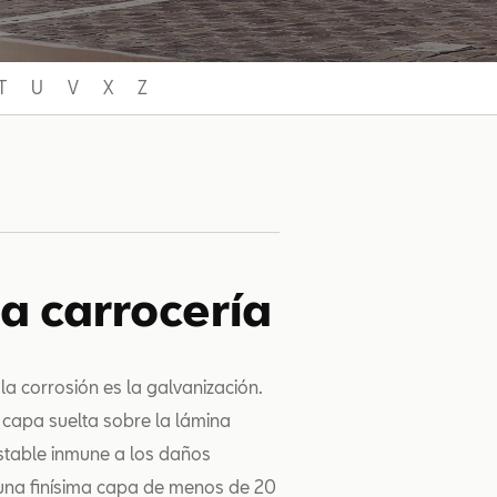
T
U
V
X
Z
a carrocería
a corrosión es la galvanización.
a capa suelta sobre la lámina
estable inmune a los daños
 a una finísima capa de menos de 20