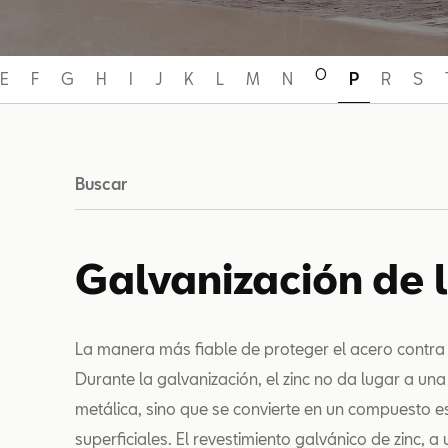
O
E
F
G
H
I
J
K
L
M
N
P
R
S
Buscar
Galvanización de l
La manera más fiable de proteger el acero contra l
Durante la galvanización, el zinc no da lugar a un
metálica, sino que se convierte en un compuesto 
superficiales. El revestimiento galvánico de zinc,