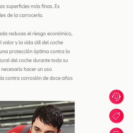
as superficies más finas. Es
es de la carrocería.
ada reduces el riesgo económico,
valor y la vida útil del coche
 una protección óptima contra la
tural del coche durante toda su
es necesario hacer un uso
tía contra corrosión de doce años
Me I
Pro