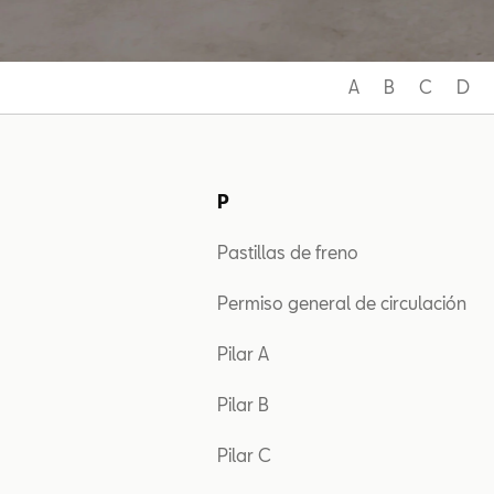
A
B
C
D
P
Pastillas de freno
Permiso general de circulación
Pilar A
Pilar B
Pilar C