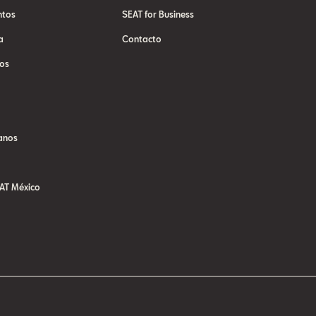
ntos
SEAT for Business
a
Contacto
os
anos
AT México