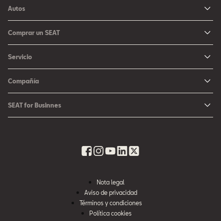
Autos
Ibiza
Comprar un SEAT
Arona
Me Interesa
Servicio
León
Configurador SEAT
Mantenimiento
Ateca
Compañía
Promociones
Campaña Bolsas de Aire
Noticias y Eventos
Fichas Técnicas
SEAT for Businnes
Promociones Servicio SEAT
Cultura urbana
Ubica tu Concesionaria SEAT
SEAT for Business
Accesorios Originales SEAT
Avazando juntos
SEAT Financial Services
Contacto
Refacciones
Historia
SEAT Usados Certificados
Garantía y Seguros
Informe Anual
Seguro para tu auto
Nota legal
Recursos Humanos
Aviso de privacidad
Seguro de autopartes SEAT
Cumplimiento
Términos y condiciones
Servi SEAT
Política cookies
Contacta a SEAT México