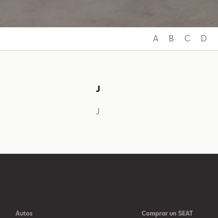
A
B
C
D
J
J
Autos
Comprar un SEAT