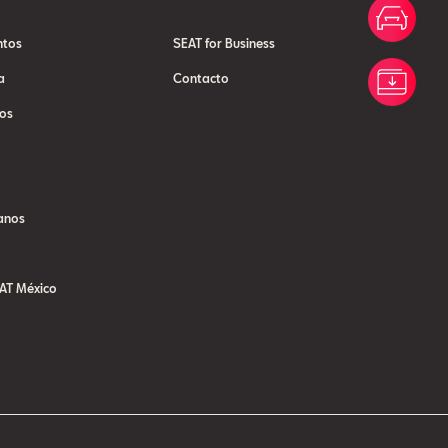
Conf
ntos
SEAT for Business
a
Contacto
Desc
os
anos
AT México