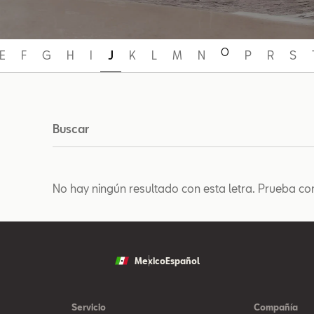
O
E
F
G
H
I
J
K
L
M
N
P
R
S
Buscar
No hay ningún resultado con esta letra. Prueba co
Mexico
Español
Servicio
Compañía