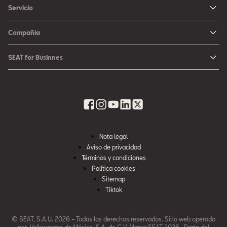
Me Interesa
Servicio
León
Configurador SEAT
Mantenimiento
Ateca
Compañía
Promociones
Campaña Bolsas de Aire
Noticias y Eventos
Fichas Técnicas
SEAT for Businnes
Promociones Servicio SEAT
Cultura urbana
Ubica tu Concesionaria SEAT
SEAT for Business
Accesorios Originales SEAT
Avazando juntos
SEAT Financial Services
Contacto
Refacciones
Historia
SEAT Usados Certificados
Garantía y Seguros
Informe Anual
Seguro para tu auto
Nota legal
Recursos Humanos
Aviso de privacidad
Seguro de autopartes SEAT
Cumplimiento
Términos y condiciones
Servi SEAT
Política cookies
Contacta a SEAT México
Sitemap
Mi SEAT
Tiktok
Accesibilidad
© SEAT, S.A.U. 2026 – Todos los derechos reservados. Sitio web operado