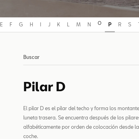
O
E
F
G
H
I
J
K
L
M
N
P
R
S
Buscar
Pilar D
El pilar D es el pilar del techo y forma los montan
luneta trasera. Se encuentra después de los pilare
alfabéticamente por orden de colocación desde la 
coche.