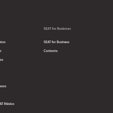
SEAT for Businnes
ntos
SEAT for Business
a
Contacto
os
anos
AT México