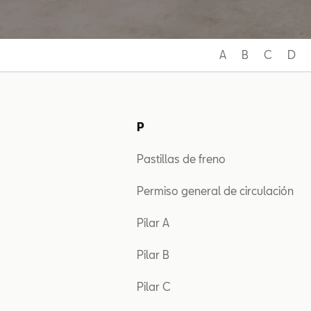
A
B
C
D
P
Pastillas de freno
Permiso general de circulación
Pilar A
Pilar B
Pilar C