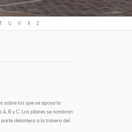
T
U
V
X
Z
tes sobre los que se apoya la
s A, B y C. Los pilares se nombran
parte delantera a la trasera del