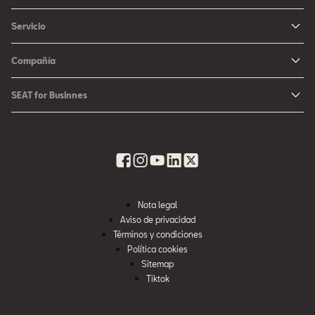
Arona
Me Interesa
Servicio
León
Configurador SEAT
Mantenimiento
Ateca
Compañía
Promociones
Campaña Bolsas de Aire
Noticias y Eventos
Fichas Técnicas
SEAT for Businnes
Promociones Servicio SEAT
Cultura urbana
Ubica tu Concesionaria SEAT
SEAT for Business
Accesorios Originales SEAT
Avazando juntos
SEAT Financial Services
Contacto
Refacciones
Historia
SEAT Usados Certificados
Garantía y Seguros
Informe Anual
Seguro para tu auto
Nota legal
Recursos Humanos
Aviso de privacidad
Seguro de autopartes SEAT
Cumplimiento
Términos y condiciones
Servi SEAT
Política cookies
Contacta a SEAT México
Sitemap
Mi SEAT
Tiktok
Accesibilidad