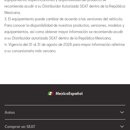
recomienda acudir a su Distribuidor Autorizado SEAT dentro de la República
Mexicana.
3. El equipamiento puede cambiar de acuerdo a las versiones del vehículo.
Para conocer la disponibilidad de nuestros productos, versiones, modelos y
equipamientos, así como obtener mayor información se recomienda acudir
a su Distribuidor autorizado SEAT dentro de la República Mexicana.
4. Vigencia del 01 al 31 de agosto de 2026 para mayor información referirse
a su concesionario más cercano.
Mexico
Español
Autos
Ibiza
Comprar un SEAT