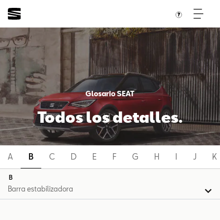
Glosario SEAT
Todos los detalles.
A
B
C
D
E
F
G
H
I
J
K
B