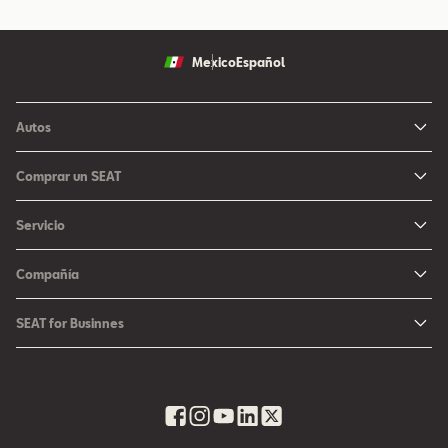
Mexico
Español
Autos
Ibiza
Comprar un SEAT
Arona
Me Interesa
Servicio
León
Configurador SEAT
Mantenimiento
Ateca
Compañía
Promociones
Campaña Bolsas de Aire
Noticias y Eventos
Fichas Técnicas
SEAT for Businnes
Promociones Servicio SEAT
Cultura urbana
Ubica tu Concesionaria SEAT
SEAT for Business
Accesorios Originales SEAT
Avazando juntos
SEAT Financial Services
Contacto
Refacciones
Historia
SEAT Usados Certificados
Garantía y Seguros