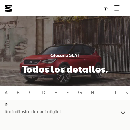
Glosario SEAT
Todos los detalles.
A
B
C
D
E
F
G
H
I
J
K
R