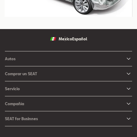
Mexico
Español
Autos
Ibiza
Comprar un SEAT
Arona
Me Interesa
Servicio
León
Configurador SEAT
Mantenimiento
Ateca
Compañía
Promociones
Campaña Bolsas de Aire
Noticias y Eventos
Fichas Técnicas
SEAT for Businnes
Promociones Servicio SEAT
Cultura urbana
Ubica tu Concesionaria SEAT
SEAT for Business
Accesorios Originales SEAT
Avazando juntos