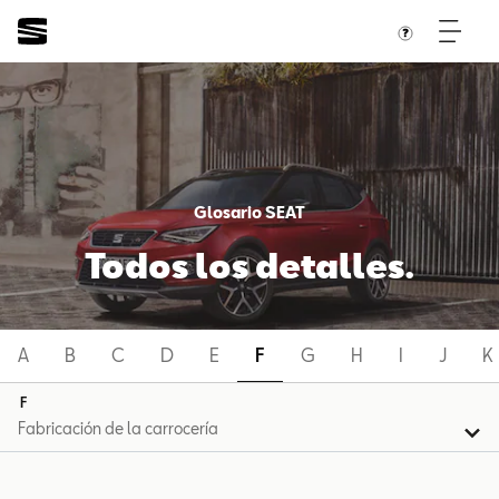
Glosario SEAT
Todos los detalles.
A
B
C
D
E
F
G
H
I
J
K
F