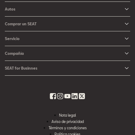
Autos
Ibiza
Comprar un SEAT
Arona
Me Interesa
Servicio
León
Configurador SEAT
Mantenimiento
Ateca
Compañía
Promociones
Campaña Bolsas de Aire
Noticias y Eventos
Fichas Técnicas
SEAT for Businnes
Promociones Servicio SEAT
Cultura urbana
Ubica tu Concesionaria SEAT
SEAT for Business
Accesorios Originales SEAT
Avazando juntos
SEAT Financial Services
Contacto
Refacciones
Historia
SEAT Usados Certificados
Garantía y Seguros
Informe Anual
Seguro para tu auto
Nota legal
Recursos Humanos
Aviso de privacidad
Seguro de autopartes SEAT
Cumplimiento
Términos y condiciones
Servi SEAT
Política cookies