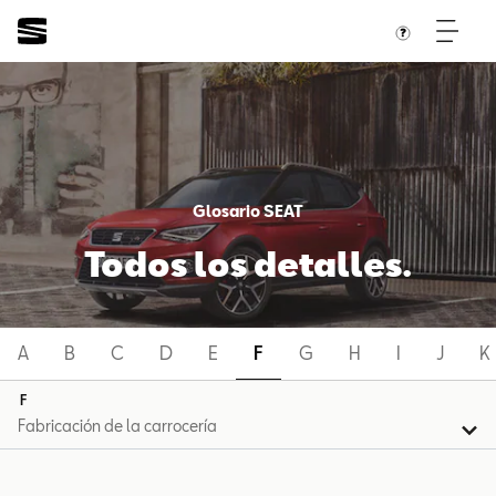
Glosario SEAT
Todos los detalles.
A
B
C
D
E
F
G
H
I
J
K
F