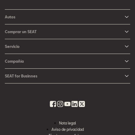
Autos
Ibiza
Comprar un SEAT
Arona
Me Interesa
Servicio
León
Configurador SEAT
Mantenimiento
Ateca
Compañía
Promociones
Campaña Bolsas de Aire
Noticias y Eventos
Fichas Técnicas
SEAT for Businnes
Promociones Servicio SEAT
Cultura urbana
Ubica tu Concesionaria SEAT
SEAT for Business
Accesorios Originales SEAT
Avazando juntos
SEAT Financial Services
Contacto
Refacciones
Historia
SEAT Usados Certificados
Garantía y Seguros
Informe Anual
Seguro para tu auto
Nota legal
Recursos Humanos
Aviso de privacidad
Seguro de autopartes SEAT