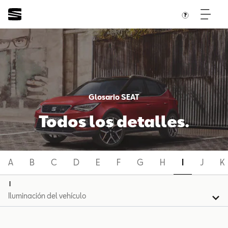
Glosario SEAT
Todos los detalles.
A
B
C
D
E
F
G
H
I
J
K
I