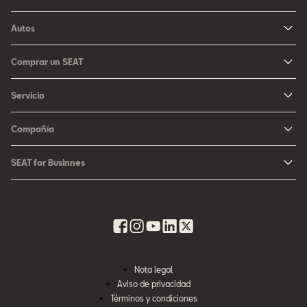
Autos
Ibiza
Comprar un SEAT
Arona
Me Interesa
Servicio
León
Configurador SEAT
Mantenimiento
Ateca
Compañía
Promociones
Campaña Bolsas de Aire
Noticias y Eventos
Fichas Técnicas
SEAT for Businnes
Promociones Servicio SEAT
Cultura urbana
Ubica tu Concesionaria SEAT
SEAT for Business
Accesorios Originales SEAT
Avazando juntos
SEAT Financial Services
Contacto
Refacciones
Historia
SEAT Usados Certificados
Garantía y Seguros
Informe Anual
Seguro para tu auto
Nota legal
Recursos Humanos
Aviso de privacidad
Seguro de autopartes SEAT
Cumplimiento
Términos y condiciones