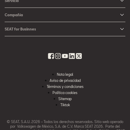
Servicio
León
Configurador SEAT
Mantenimiento
Ateca
Compañía
Promociones
Campaña Bolsas de Aire
Noticias y Eventos
Fichas Técnicas
SEAT for Businnes
Promociones Servicio SEAT
Cultura urbana
Ubica tu Concesionaria SEAT
SEAT for Business
Accesorios Originales SEAT
Avazando juntos
SEAT Financial Services
Contacto
Refacciones
Historia
SEAT Usados Certificados
Garantía y Seguros
Informe Anual
Seguro para tu auto
Nota legal
Recursos Humanos
Aviso de privacidad
Seguro de autopartes SEAT
Cumplimiento
Términos y condiciones
Servi SEAT
Política cookies
Contacta a SEAT México
Sitemap
Mi SEAT
Tiktok
Accesibilidad
© SEAT, S.A.U. 2026 – Todos los derechos reservados. Sitio web operado
por Volkswagen de México, S.A. de C.V. Marca SEAT 2026. Parte del