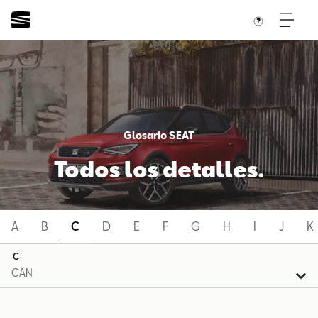
Glosario SEAT
Todos los detalles.
A
B
C
D
E
F
G
H
I
J
K
C