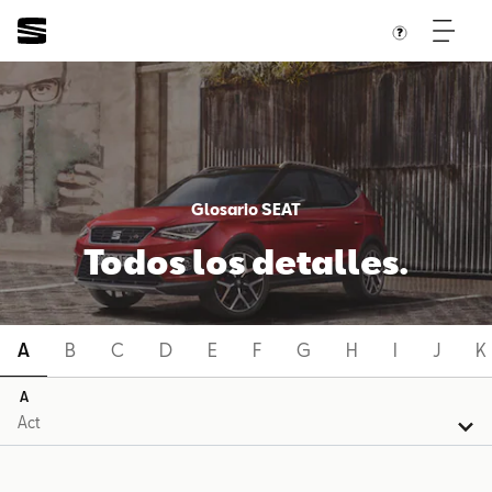
Glosario SEAT
Todos los detalles.
A
B
C
D
E
F
G
H
I
J
K
A