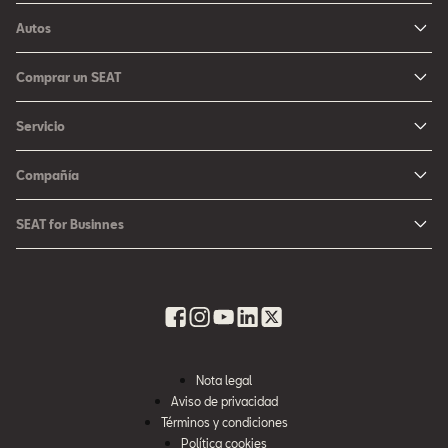
Autos
Ibiza
Comprar un SEAT
Arona
Me Interesa
Servicio
León
Configurador SEAT
Mantenimiento
Ateca
Compañía
Promociones
Campaña Bolsas de Aire
Noticias y Eventos
Fichas Técnicas
SEAT for Businnes
Promociones Servicio SEAT
Cultura urbana
Ubica tu Concesionaria SEAT
SEAT for Business
Accesorios Originales SEAT
Avazando juntos
SEAT Financial Services
Contacto
Refacciones
Historia
SEAT Usados Certificados
Garantía y Seguros
Informe Anual
Seguro para tu auto
Nota legal
Recursos Humanos
Aviso de privacidad
Seguro de autopartes SEAT
Cumplimiento
Términos y condiciones
Servi SEAT
Política cookies