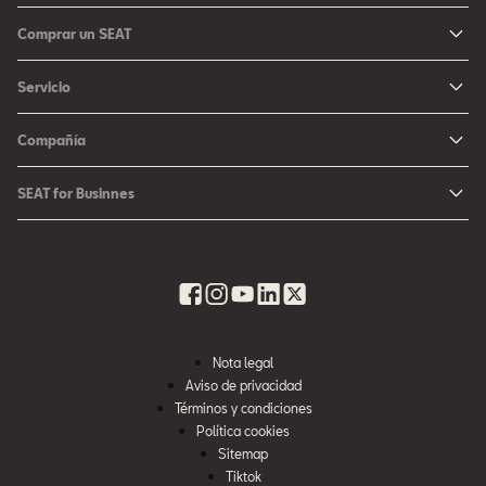
Ibiza
Comprar un SEAT
Arona
Me Interesa
Servicio
León
Configurador SEAT
Mantenimiento
Ateca
Compañía
Promociones
Campaña Bolsas de Aire
Noticias y Eventos
Fichas Técnicas
SEAT for Businnes
Promociones Servicio SEAT
Cultura urbana
Ubica tu Concesionaria SEAT
SEAT for Business
Accesorios Originales SEAT
Avazando juntos
SEAT Financial Services
Contacto
Refacciones
Historia
SEAT Usados Certificados
Garantía y Seguros
Informe Anual
Seguro para tu auto
Nota legal
Recursos Humanos
Aviso de privacidad
Seguro de autopartes SEAT
Cumplimiento
Términos y condiciones
Servi SEAT
Política cookies
Contacta a SEAT México
Sitemap
Mi SEAT
Tiktok
Accesibilidad