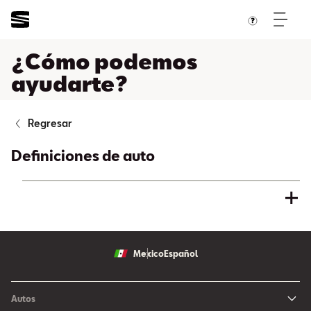
¿Cómo podemos
ayudarte?
Regresar
Definiciones de auto
Sí
No
¿Te resultó útil esta respuesta?
Mexico
Español
Autos