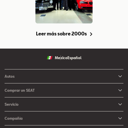
Leer más sobre 2000s
Mexico
Español
Autos
Ibiza
Comprar un SEAT
Arona
Me Interesa
Servicio
León
Configurador SEAT
Mantenimiento
Ateca
Compañía
Promociones
Campaña Bolsas de Aire