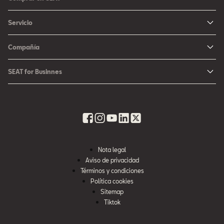
Arona
Me Interesa
Servicio
León
Configurador SEAT
Mantenimiento
Ateca
Compañía
Promociones
Campaña Bolsas de Aire
Noticias y Eventos
Fichas Técnicas
SEAT for Businnes
Promociones Servicio SEAT
Cultura urbana
Ubica tu Concesionaria SEAT
SEAT for Business
Accesorios Originales SEAT
Avazando juntos
SEAT Financial Services
Contacto
Refacciones
Historia
SEAT Usados Certificados
Garantía y Seguros
Informe Anual
Seguro para tu auto
Nota legal
Recursos Humanos
Aviso de privacidad
Seguro de autopartes SEAT
Cumplimiento
Términos y condiciones
Servi SEAT
Política cookies
Contacta a SEAT México
Sitemap
Mi SEAT
Tiktok
Accesibilidad