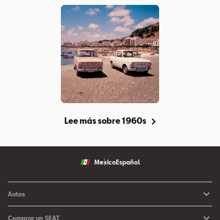
Lee más sobre 1960s
Mexico
Español
Autos
Ibiza
Comprar un SEAT