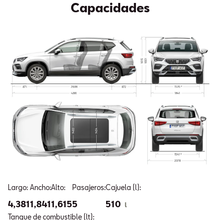
Capacidades
Largo:
Ancho:
Alto:
Pasajeros:
Cajuela (l):
4,381
1,841
1,615
5
510
l
Tanque de combustible (lt):