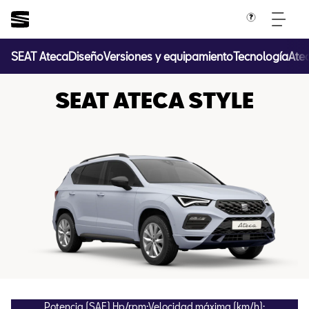
SEAT Ateca
Diseño
Versiones y equipamiento
Tecnología
Atec
SEAT ATECA STYLE
Potencia (SAE) Hp/rpm:
Velocidad máxima (km/h):