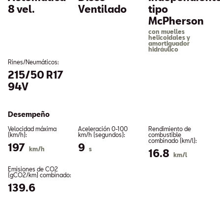
8 vel.
Ventilado
tipo
McPherson
con muelles
helicoidales y
amortiguador
hidráulico
Rines/Neumáticos:
215/50 R17
94V
Desempeño
Velocidad máxima
Aceleración 0-100
Rendimiento de
(km/h):
km/h (segundos):
combustible
combinado (km/l):
197
9
km/h
s
16.8
km/l
Emisiones de CO2
(gCO2/km) combinado:
139.6