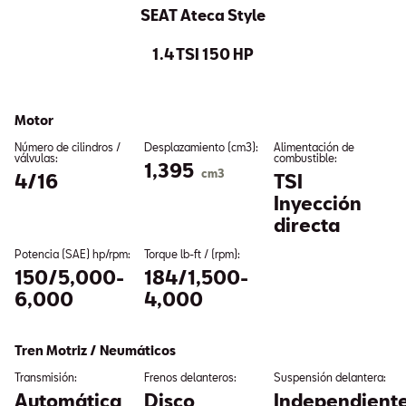
SEAT Ateca Style
1.4 TSI 150 HP
Motor
Número de cilindros /
Desplazamiento (cm3):
Alimentación de
válvulas:
combustible:
1,395
cm3
4/16
TSI
Inyección
directa
Potencia (SAE) hp/rpm:
Torque lb-ft / (rpm):
150/5,000-
184/1,500-
6,000
4,000
Tren Motriz / Neumáticos
Transmisión:
Frenos delanteros:
Suspensión delantera:
Automática
Disco
Independient