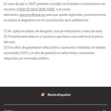
En caso de que tu SEAT presente una falla, te invitamos a comunicarte con
nosotros al
800 TELSEAT (835-7328)
o al correo
electrónico
atencion@seat.mx
para que quede registrado y posteriormente
se realice el diagnóstico en el concesionario de tu preferencia.
(1) No aplica en piezas de desgaste. Incluye refacciones y mano de obra.
(2) Garantía extendida es un producto que tiene costo adicional al precio
del auto.
(3) Dos años de garantía en refacciones y accesorios instalados en talleres
autorizados SEAT y un año de garantía en refacciones y accesorios
adquiridos por mostrador público.
Mexico
Español
Autos