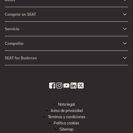
Ibiza
Comprar un SEAT
Arona
Me Interesa
Servicio
León
Configurador SEAT
Mantenimiento
Ateca
Compañía
Promociones
Campaña Bolsas de Aire
Noticias y Eventos
Fichas Técnicas
SEAT for Businnes
Promociones Servicio SEAT
Cultura urbana
Ubica tu Concesionaria SEAT
SEAT for Business
Accesorios Originales SEAT
Avazando juntos
SEAT Financial Services
Contacto
Refacciones
Historia
SEAT Usados Certificados
Garantía y Seguros
Informe Anual
Seguro para tu auto
Nota legal
Recursos Humanos
Aviso de privacidad
Seguro de autopartes SEAT
Cumplimiento
Términos y condiciones
Servi SEAT
Política cookies
Contacta a SEAT México
Sitemap
Mi SEAT