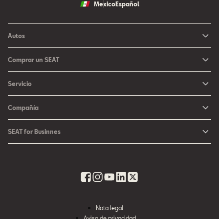
Mexico
Español
Autos
Ibiza
Comprar un SEAT
Arona
Me Interesa
Servicio
León
Configurador SEAT
Mantenimiento
Ateca
Compañía
Promociones
Campaña Bolsas de Aire
Noticias y Eventos
Fichas Técnicas
SEAT for Businnes
Promociones Servicio SEAT
Cultura urbana
Ubica tu Concesionaria SEAT
SEAT for Business
Accesorios Originales SEAT
Avazando juntos
SEAT Financial Services
Contacto
Refacciones
Historia
SEAT Usados Certificados
Garantía y Seguros
Informe Anual
Seguro para tu auto
Nota legal
Recursos Humanos
Aviso de privacidad