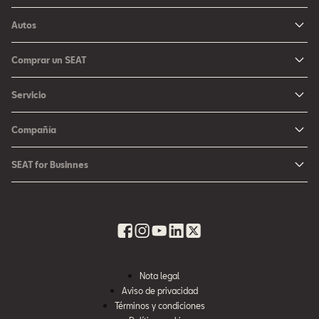
Autos
Ibiza
Comprar un SEAT
Arona
Me Interesa
Servicio
León
Configurador SEAT
Mantenimiento
Ateca
Compañía
Promociones
Campaña Bolsas de Aire
Noticias y Eventos
Fichas Técnicas
SEAT for Businnes
Promociones Servicio SEAT
Cultura urbana
Ubica tu Concesionaria SEAT
SEAT for Business
Accesorios Originales SEAT
Avazando juntos
SEAT Financial Services
Contacto
Refacciones
Historia
SEAT Usados Certificados
Garantía y Seguros
Informe Anual
Seguro para tu auto
Nota legal
Recursos Humanos
Aviso de privacidad
Seguro de autopartes SEAT
Cumplimiento
Términos y condiciones