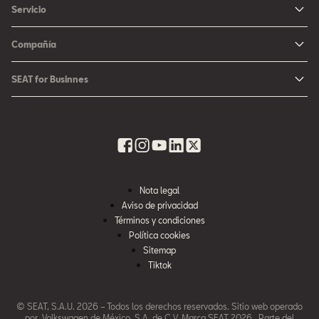
Servicio
León
Configurador SEAT
Mantenimiento
Ateca
Compañía
Promociones
Campaña Bolsas de Aire
Noticias y Eventos
Fichas Técnicas
SEAT for Businnes
Promociones Servicio SEAT
Cultura urbana
Ubica tu Concesionaria SEAT
SEAT for Business
Accesorios Originales SEAT
Avazando juntos
SEAT Financial Services
Contacto
Refacciones
Historia
SEAT Usados Certificados
Garantía y Seguros
Informe Anual
Seguro para tu auto
Nota legal
Recursos Humanos
Aviso de privacidad
Seguro de autopartes SEAT
Cumplimiento
Términos y condiciones
Servi SEAT
Política cookies
Contacta a SEAT México
Sitemap
Mi SEAT
Tiktok
Accesibilidad
© SEAT, S.A.U. 2026 – Todos los derechos reservados. Sitio web operado
por Volkswagen de México, S.A. de C.V. Marca SEAT 2026. Parte del