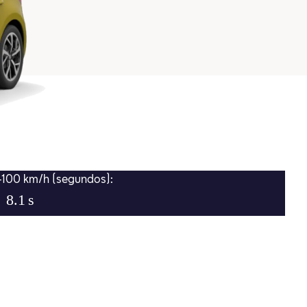
-100 km/h (segundos):
8.1
s