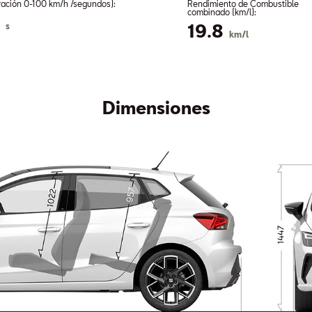
ración 0-100 km/h /segundos):
Rendimiento de Combustible
combinado (km/l):
1
s
19.8
km/l
Dimensiones