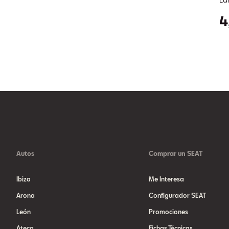
4
Autos
Comprar un SEAT
Ibiza
Me Interesa
Arona
Configurador SEAT
León
Promociones
Ateca
Fichas Técnicas