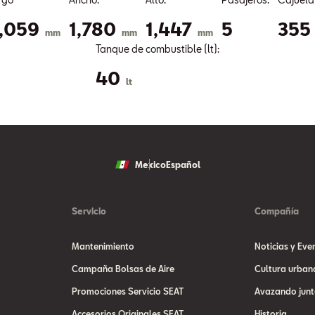
,059
1,780
1,447
5
355
mm
mm
mm
Tanque de combustible (lt):
40
lt
Mexico
Español
Servicio
Compañía
Mantenimiento
Noticias y Eve
Campaña Bolsas de Aire
Cultura urban
Promociones Servicio SEAT
Avazando junt
Accesorios Originales SEAT
Historia