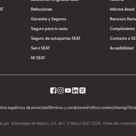
AT
Refacciones
Informe Anual
Garantía y Seguros
Recursos Hum
Seguro para tu auto
Cumplimiento
Seguro de autopartes SEAT
Contacta a SE
Servi SEAT
Accesibilidad
Mi SEAT
Nota legal
Aviso de privacidad
Términos y condiciones
Política cookies
Sitemap
Tikto
do por Volkswagen de México, S.A. de C.V. Marca SEAT 2026. Parte del contenid