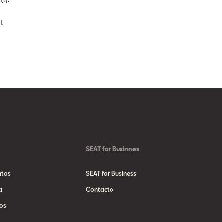
l
SEAT for Businnes
ntos
SEAT for Business
a
Contacto
os