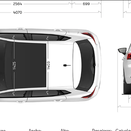
rgo
Ancho:
Alto:
Pasajeros:
Cajuela 