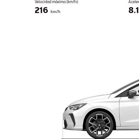
Velocidad máxima (km/h):
Acele
216
8.
km/h