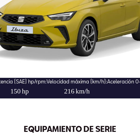
encia (SAE) hp/rpm:
Velocidad máxima (km/h):
Aceleración 0
150
hp
216
km/h
EQUIPAMIENTO DE SERIE