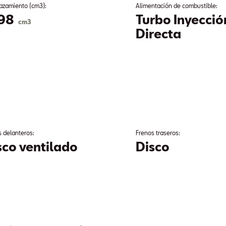
azamiento (cm3):
Alimentación de combustible:
98
Turbo Inyecció
cm3
Directa
s delanteros:
Frenos traseros:
sco ventilado
Disco