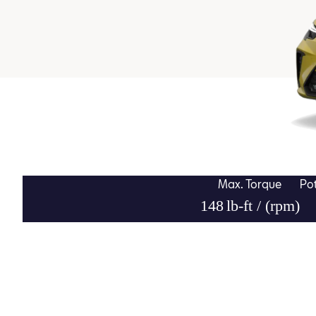
Max. Torque
Pot
148
lb-ft / (rpm)