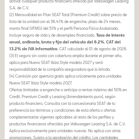
activar cualquier producto financiero ofrecido por Volkswagen Leasing
S.A. de C.V.
(2) Mensualidad en Plan SEAT Total (Premium Credit) sobre precio de
lista de la unidad con el 36.41% de enganche, plazo de 24 meses,
monto final (VFMG) del 51% y el perfil Persona Física Asalariada.
Incluye seguro de vida y de desempleo financiado.
Tasa de interés
anual, ordinaria, bruta y fija del vehículo del 6.2%. CAT del
13.2% sin IVA informativo.
CAT calculado al 01 de agosto de 2026.
(3) El seguro sin costo con cobertura amplia durante el primer año,
aplica para Nuevo SEAT Ibiza Style modelo 2027 y será
responsabilidad de la compañía aseguradora que lo brinda.
(4) Comisión por apertura gratis aplica unicamente para unidades
Nuevo SEAT Ibiza Style modelo 2027.
Ofertas limitadas a enganche o anticipo a rentas máximo del 50% en
Credit, Premium Credit y Leasing (Arrendamiento puro), según
producto financiero. Consulta con la concesionaria SEAT de tu
preferencia los términos y condiciones de esta oferta u ofertas
complementarias vigentes aplicables al resto de los perfiles y
productos financieros ofrecidos por Volkswagen Leasing S.A. de C.V.
Aplica exclusivamente para unidades nuevas. No aplica con otras
promociones. Sujeto a la aprobación del crédito. Las cantidades