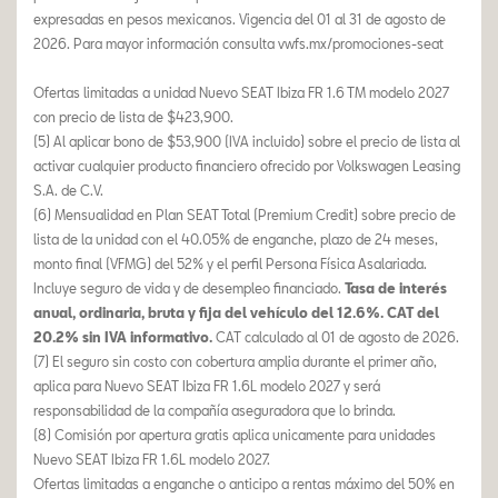
expresadas en pesos mexicanos. Vigencia del 01 al 31 de agosto de
2026. Para mayor información consulta vwfs.mx/promociones-seat
Ofertas limitadas a unidad Nuevo SEAT Ibiza FR 1.6 TM modelo 2027
con precio de lista de $423,900.
(5) Al aplicar bono de $53,900 (IVA incluido) sobre el precio de lista al
activar cualquier producto financiero ofrecido por Volkswagen Leasing
S.A. de C.V.
(6) Mensualidad en Plan SEAT Total (Premium Credit) sobre precio de
lista de la unidad con el 40.05% de enganche, plazo de 24 meses,
monto final (VFMG) del 52% y el perfil Persona Física Asalariada.
Incluye seguro de vida y de desempleo financiado.
Tasa de interés
anual, ordinaria, bruta y fija del vehículo del 12.6%. CAT del
20.2% sin IVA informativo.
CAT calculado al 01 de agosto de 2026.
(7) El seguro sin costo con cobertura amplia durante el primer año,
aplica para Nuevo SEAT Ibiza FR 1.6L modelo 2027 y será
responsabilidad de la compañía aseguradora que lo brinda.
(8) Comisión por apertura gratis aplica unicamente para unidades
Nuevo SEAT Ibiza FR 1.6L modelo 2027.
Ofertas limitadas a enganche o anticipo a rentas máximo del 50% en