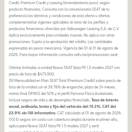
Credit, Premium Credit y Leasing (Arrendamiento puro), según
producto financiero. Consulta con la concesionaria SEAT de tu
preferencia los términos y condiciones de esta oferta u ofertas
complementarias vigentes aplicables al resto de los perfiles y
productos financieros ofrecidos por Volkswagen Leasing S.A. de C.V.
Aplica exclusivamente para unidades nuevas. No aplica con otras
promociones. Sujeto a la aprobación del crédito. Las cantidades
expresadas en pesos mexicanos. Vigencia del 01 al 31 de agosto de
2026. Para mayor información consulta vwfs.mx/promociones-seat
Ofertas limitadas a unidad Nuevo SEAT Ibiza FR 1.5 modelo 2027 con
precio de lista de $473,900.
(9) Mensualidad en Plan SEAT Total (Premium Credit) sobre precio de
lista de la unidad con el 39.78% de enganche, plazo de 24 meses,
monto final (VFMG) del 52% y el perfil Persona Física Asalariada.
Incluye seguro de vida y de desempleo financiado.
Tasa de interés
anual, ordinaria, bruta y fija del vehículo del 15.3%. CAT del
22.9% sin IVA informativo.
CAT calculado al 01 de agosto de 2026.
(10) El seguro sin costo con cobertura amplia durante el primer año,
aplica para Nuevo SEAT Ibiza FR 1.5 modelo 2027 y será