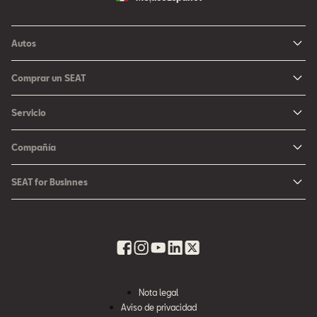
Autos
Ibiza
Comprar un SEAT
Arona
Me Interesa
Servicio
León
Configurador SEAT
Mantenimiento
Ateca
Compañía
Promociones
Campaña Bolsas de Aire
Noticias y Eventos
Fichas Técnicas
SEAT for Businnes
Promociones Servicio SEAT
Cultura urbana
Ubica tu Concesionaria SEAT
SEAT for Business
Accesorios Originales SEAT
Avazando juntos
SEAT Financial Services
Contacto
Refacciones
Historia
SEAT Usados Certificados
Garantía y Seguros
Informe Anual
Seguro para tu auto
Nota legal
Recursos Humanos
Aviso de privacidad
Seguro de autopartes SEAT