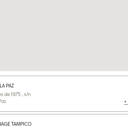
LA PAZ
 planeas adquirir tu SEAT?
s de 1975 , s/n
Paz
+
En 2 meses
En 3 meses
RAGE TAMPICO