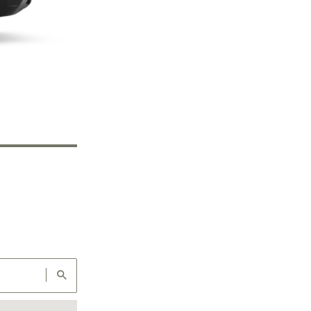
s información,
s lo que es