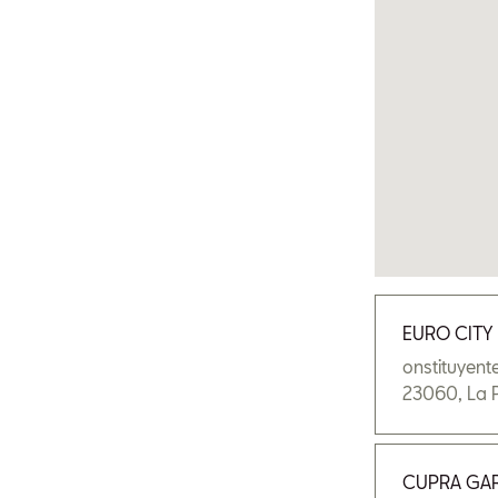
Apellidos
Teléfono
Email
EURO CITY 
¿En que tiempo
onstituyente
23060
,
La 
Optional
En 1 mes
CUPRA GA