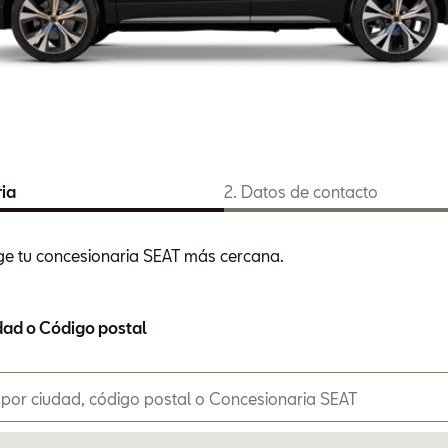
ia
Datos de contacto
ige tu concesionaria SEAT más cercana.
 sobre ti y cómo podemos contactarte y te podremos dar má
inancieras o agendarte una prueba de manejo para que sepa
e de tu próximo SEAT.
dad o Código postal