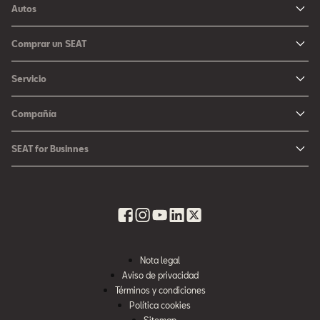
Autos
Ibiza
Comprar un SEAT
Arona
Me Interesa
Servicio
León
Configurador SEAT
Mantenimiento
Ateca
Compañía
Promociones
Campaña Bolsas de Aire
Noticias y Eventos
Fichas Técnicas
SEAT for Businnes
Promociones Servicio SEAT
Cultura urbana
Ubica tu Concesionaria SEAT
SEAT for Business
Accesorios Originales SEAT
Avazando juntos
SEAT Financial Services
Contacto
Refacciones
Historia
SEAT Usados Certificados
Garantía y Seguros
Informe Anual
Seguro para tu auto
Nota legal
Recursos Humanos
Aviso de privacidad
Seguro de autopartes SEAT
Cumplimiento
Términos y condiciones
Servi SEAT
Política cookies
Contacta a SEAT México