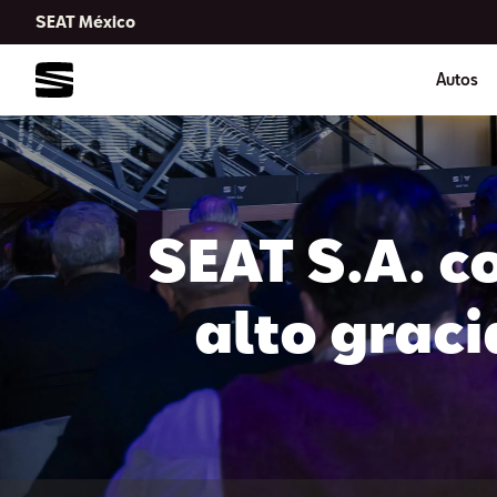
SEAT México
Autos
SEAT S.A. c
alto graci
CUPRA,