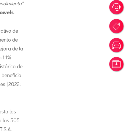
ndimiento”
,
Me I
Powels
.
Pro
ativo de
emento de
Conf
ejora de la
n 1.1%
Desc
istórico de
 beneficio
es (2022:
asta los
a los 505
T S.A.