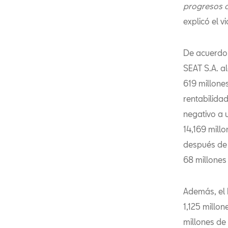
progresos q
explicó el v
De acuerdo 
SEAT S.A. a
619 millone
rentabilida
negativo a 
14,169 mill
después de 
68 millones
Además, el 
1,125 millo
millones de