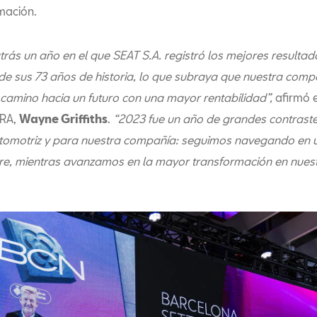
mación.
rás un año en el que SEAT S.A. registró los mejores resultad
 de sus 73 años de historia, lo que subraya que nuestra comp
 camino hacia un futuro con una mayor rentabilidad”,
afirmó 
PRA,
Wayne Griffiths
.
“2023 fue un año de grandes contraste
utomotriz y para nuestra compañía: seguimos navegando en 
re, mientras avanzamos en la mayor transformación en nuestr