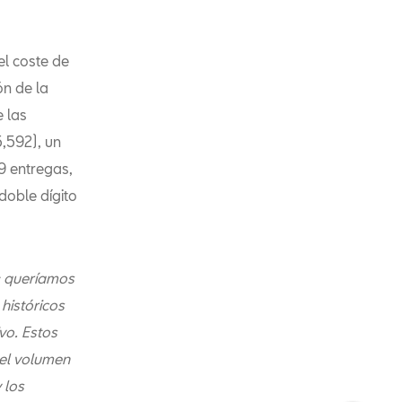
el coste de
ón de la
e las
5,592), un
9 entregas,
doble dígito
: queríamos
históricos
vo. Estos
del volumen
 los