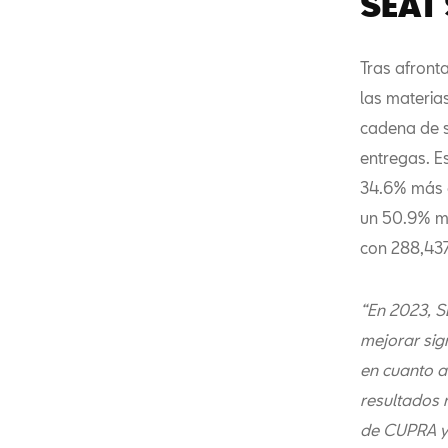
SEAT 
Tras afronta
las materias
cadena de s
entregas. E
34.6% más q
un 50.9% má
con 288,437
“En 2023, S
mejorar sig
en cuanto a
resultados 
de CUPRA y 