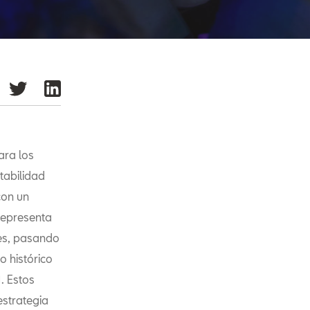
ara los
tabilidad
con un
representa
les, pasando
 histórico
. Estos
estrategia