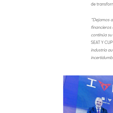
de transfor
“Dejamos at
financieros
continúa su
SEAT Y CU
industria a
incertidumb