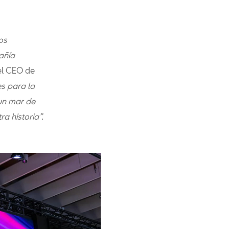
os
añía
el CEO de
s para la
un mar de
a historia”.