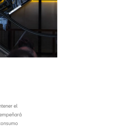
tener el
esempeñará
o consumo