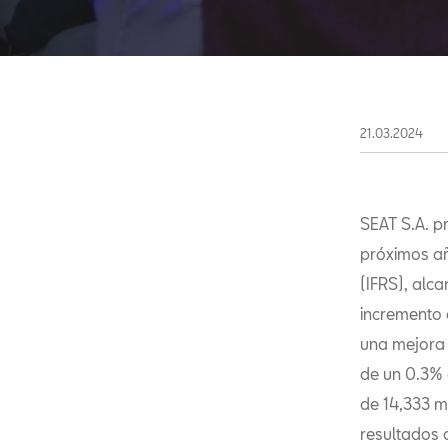
21.03.2024
SEAT S.A. p
próximos añ
(IFRS), alc
incremento 
una mejora 
de un 0.3% 
de 14,333 m
resultados c