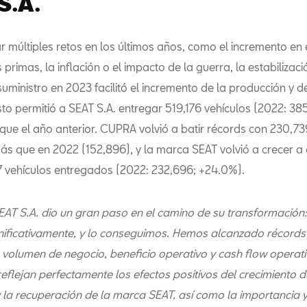
S.A.
r múltiples retos en los últimos años, como el incremento en 
 primas, la inflación o el impacto de la guerra, la estabilizaci
uministro en 2023 facilitó el incremento de la producción y d
sto permitió a SEAT S.A. entregar 519,176 vehículos (2022: 38
ue el año anterior. CUPRA volvió a batir récords con 230,73
s que en 2022 (152,896), y la marca SEAT volvió a crecer a 
 vehículos entregados (2022: 232,696; +24.0%).
EAT S.A. dio un gran paso en el camino de su transformación
nificativamente, y lo conseguimos. Hemos alcanzado récords 
 volumen de negocio, beneficio operativo y cash flow operati
reflejan perfectamente los efectos positivos del crecimiento 
la recuperación de la marca SEAT, así como la importancia y