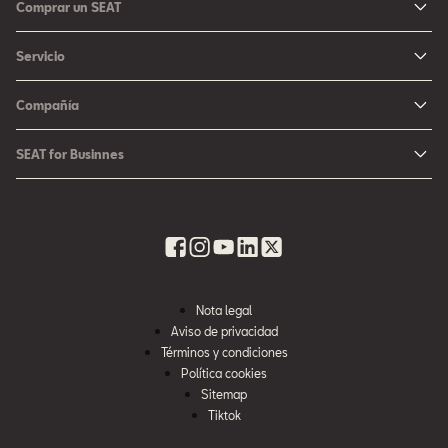
Comprar un SEAT
Arona
Me Interesa
Servicio
León
Configurador SEAT
Mantenimiento
Ateca
Compañía
Promociones
Campaña Bolsas de Aire
Noticias y Eventos
Fichas Técnicas
SEAT for Businnes
Promociones Servicio SEAT
Cultura urbana
Ubica tu Concesionaria SEAT
SEAT for Business
Accesorios Originales SEAT
Avazando juntos
SEAT Financial Services
Contacto
Refacciones
Historia
SEAT Usados Certificados
Garantía y Seguros
Informe Anual
Seguro para tu auto
Nota legal
Recursos Humanos
Aviso de privacidad
Seguro de autopartes SEAT
Cumplimiento
Términos y condiciones
Servi SEAT
Política cookies
Contacta a SEAT México
Sitemap
Mi SEAT
Tiktok
Accesibilidad