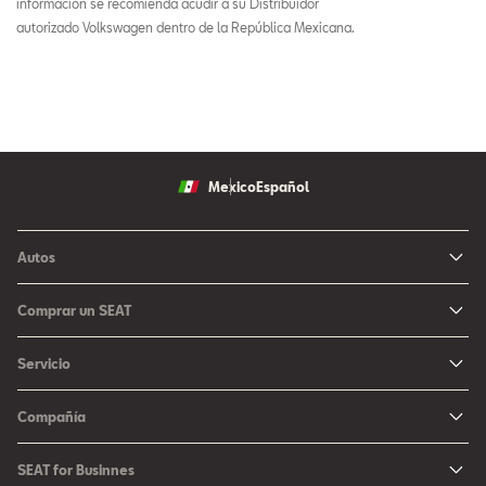
información se recomienda acudir a su Distribuidor
autorizado Volkswagen dentro de la República Mexicana.
Mexico
Español
Autos
Ibiza
Comprar un SEAT
Arona
Me Interesa
Servicio
León
Configurador SEAT
Mantenimiento
Ateca
Compañía
Promociones
Campaña Bolsas de Aire
Noticias y Eventos
Fichas Técnicas
SEAT for Businnes
Promociones Servicio SEAT