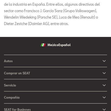
de la industria en España. Entre ellos, algunos directivos del
sector como Francisco J. García Sanz (Grupo Volkswagen),
Wendelin Wiedeking (Porsche SE), Luca de Meo (Renault) o
Dieter Zestche (Daimler AG), entre otros.
Mexico
Español
Autos
Ibiza
Comprar un SEAT
Arona
Me Interesa
Servicio
León
Configurador SEAT
Mantenimiento
Ateca
Compañía
Promociones
Campaña Bolsas de Aire
Noticias y Eventos
Fichas Técnicas
SEAT for Businnes