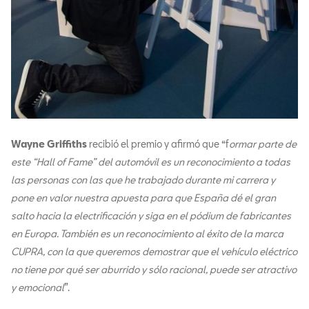
Wayne Griffiths
recibió el premio y afirmó que “f
ormar parte de
este “Hall of Fame” del automóvil es un reconocimiento a todas
las personas con las que he trabajado durante mi carrera y
pone en valor nuestra apuesta para que España dé el gran
salto hacia la electrificación y siga en el pódium de fabricantes
en Europa. También es un reconocimiento al éxito de la marca
CUPRA, con la que queremos demostrar que el vehículo eléctrico
no tiene por qué ser aburrido y sólo racional, puede ser atractivo
y emocional
”.